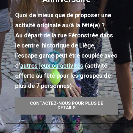
Quoi de mieux que de proposer une
activité originale au/à la fêté(e) ?
Au départ de la rue Féronstrée dans
le centre historique de Liège,
l’escape game peut être couplée avec
d’
autres jeux ou activités
(activité
offerte au fêté pour les groupes de
plus de 7 personnes)
CONTACTEZ-NOUS POUR PLUS DE
DETAILS