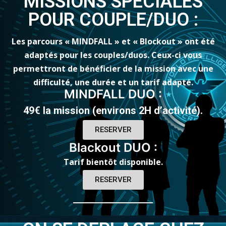
MISSIONS SPECIALES
POUR COUPLE/DUO :
Les parcours « MINDFALL » et « Blockout » ont été
adaptés pour les couples/duos. Ceux-ci vous
permettront de bénéficier de la mission avec une
difficulté, une durée et un tarif adapté.
MINDFALL DUO :
49€ la mission (environs 2H d’activité).
RESERVER
Blackout DUO :
Tarif bientôt disponible.
RESERVER