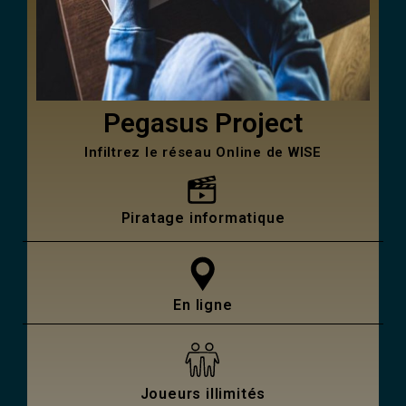
Pegasus Project
Infiltrez le réseau Online de WISE
Piratage informatique
En ligne
Joueurs illimités