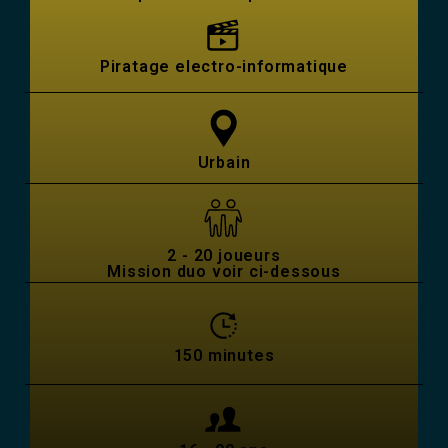
Piratage electro-informatique
Urbain
2 - 20 joueurs
Mission duo voir ci-dessous
150 minutes