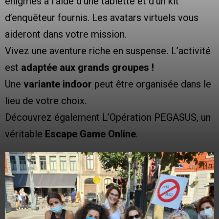
énigmes à l’aide d’une tablette et d’un kit
d’enquêteur fournis. Les avatars virtuels vous
aideront dans votre mission.
Vivez une aventure riche en suspense
.
L’activité
est
adaptée aux grands groupes !
Une
variante indoor
peut être organisée dans le
lieu de votre choix.
Découvrez également L’Opération PEGASUS, un
véritable
Escape Game Online
.